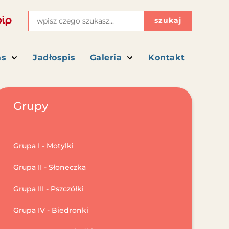
szukaj
as
Jadłospis
Galeria
Kontakt
Grupy
Grupa I - Motylki
Grupa II - Słoneczka
Grupa III - Pszczółki
Grupa IV - Biedronki