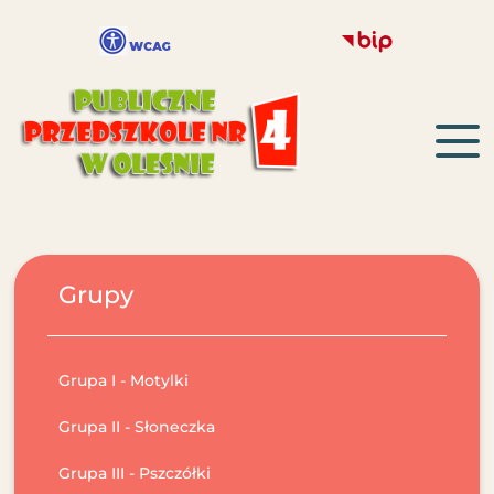
Grupy
Grupa I - Motylki
Grupa II - Słoneczka
Grupa III - Pszczółki