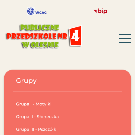
Grupy
Grupa I - Motylki
Grupa II - Słoneczka
Grupa III - Pszczółki