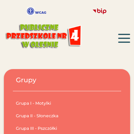
Grupy
Grupa I - Motylki
Grupa II - Słoneczka
Grupa III - Pszczółki