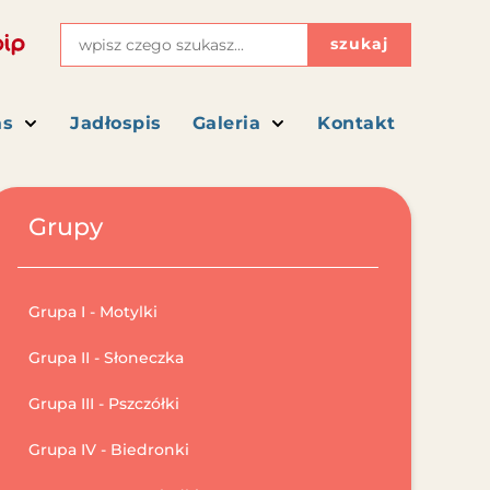
szukaj
as
Jadłospis
Galeria
Kontakt
Grupy
Grupa I - Motylki
Grupa II - Słoneczka
Grupa III - Pszczółki
Grupa IV - Biedronki