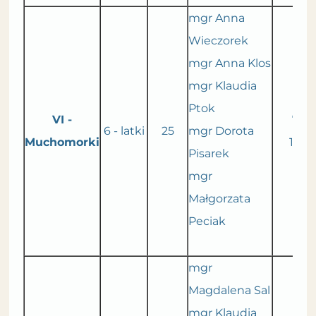
mgr Anna
Wieczorek
mgr Anna Klos
mgr Klaudia
Ptok
VI -
7.30
6 - latki
25
mgr Dorota
Muchomorki
16.0
Pisarek
mgr
Małgorzata
Peciak
mgr
Magdalena Sal
mgr Klaudia