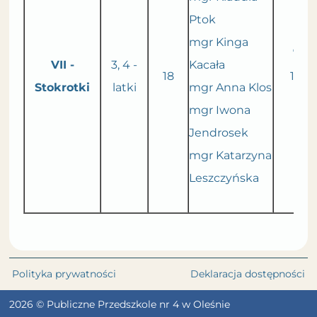
Ptok
mgr Kinga
7.30
VII -
3, 4 -
Kacała
18
16.0
Stokrotki
latki
mgr Anna Klos
mgr Iwona
Jendrosek
mgr Katarzyna
Leszczyńska
Polityka prywatności
Deklaracja dostępności
2026 © Publiczne Przedszkole nr 4 w Oleśnie