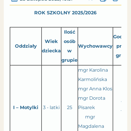
ROK SZKOLNY 2025/2026
Ilość
Godzin
Wiek
osób
Oddziały
Wychowawcy
pracy
dziecka
w
grupy
grupie
mgr Karolina
Karmolińska
mgr Anna Klos
mgr Dorota
7.30
I – M
otylki
3 - latki
25
Pisarek
15.3
mgr
Magdalena