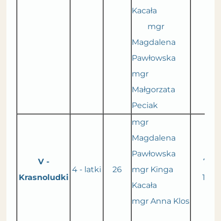
Kacała
mgr
Magdalena
Pawłowska
mgr
Małgorzata
Peciak
mgr
Magdalena
Pawłowska
V -
7.00
4 - latki
26
mgr Kinga
Krasnoludki
16.0
Kacała
mgr Anna Klos