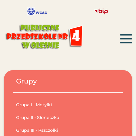
Grupy
Grupa I - Motylki
Grupa II - Słoneczka
Grupa III - Pszczółki