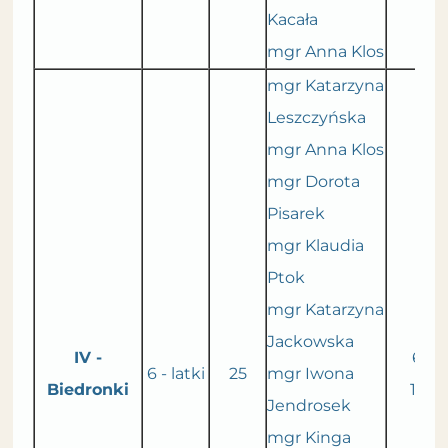
Kacała
mgr Anna Klos
mgr Katarzyna
Leszczyńska
mgr Anna Klos
mgr Dorota
Pisarek
mgr Klaudia
Ptok
mgr Katarzyna
Jackowska
IV -
6.30
6 - latki
25
mgr Iwona
Biedronki
16.0
Jendrosek
mgr Kinga