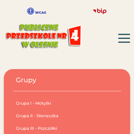
Grupy
Grupa I - Motylki
Grupa II - Słoneczka
Grupa III - Pszczółki