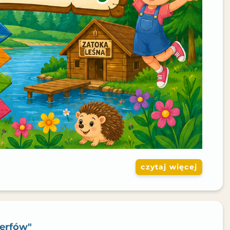
czytaj więcej
merfów"