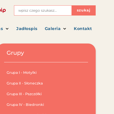
szukaj
as
Jadłospis
Galeria
Kontakt
Grupy
Grupa I - Motylki
Grupa II - Słoneczka
Grupa III - Pszczółki
Grupa IV - Biedronki