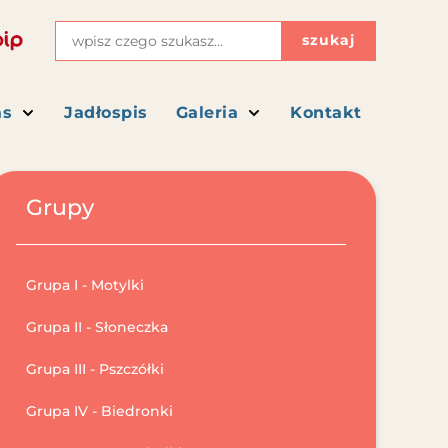
szukaj
as
Jadłospis
Galeria
Kontakt
Grupy
Grupa I - Motylki
Grupa II - Słoneczka
Grupa III - Pszczółki
Grupa IV - Biedronki