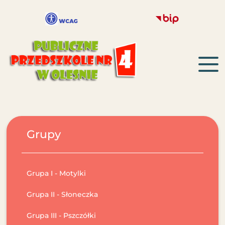
Grupy
Grupa I - Motylki
Grupa II - Słoneczka
Grupa III - Pszczółki