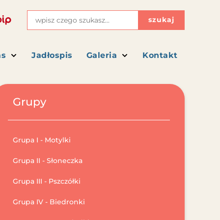
szukaj
as
Jadłospis
Galeria
Kontakt
Grupy
Grupa I - Motylki
Grupa II - Słoneczka
Grupa III - Pszczółki
Grupa IV - Biedronki