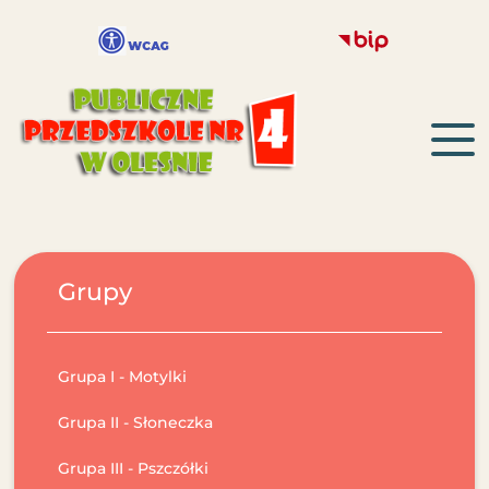
Grupy
Grupa I - Motylki
Grupa II - Słoneczka
Grupa III - Pszczółki