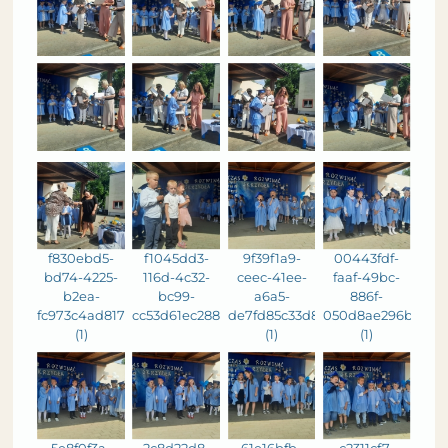
f830ebd5-
f1045dd3-
9f39f1a9-
00443fdf-
bd74-4225-
116d-4c32-
ceec-41ee-
faaf-49bc-
b2ea-
bc99-
a6a5-
886f-
fc973c4ad817
cc53d61ec288
de7fd85c33d8
050d8ae296b0
(1)
(1)
(1)