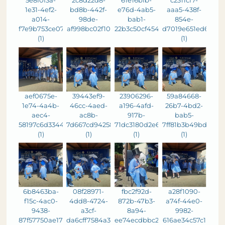
5e8f0f3a-
2c8d22d8-
61e16bfb-
c2311cf7-
1e31-4ef2-
bd8b-442f-
e76d-4ab5-
aaa5-438f-
a014-
98de-
bab1-
854e-
f7e9b753ce07
af998bc02f10
22b3c50cf454
d7019e651ed6
(1)
(1)
aef0675e-
39443ef9-
23906296-
59a84668-
1e74-4a4b-
46cc-4aed-
a196-4afd-
26b7-4bd2-
aec4-
ac8b-
917b-
bab5-
58197c6d3344
7d667cd94258
71dc3180d2e6
7ff81b3b49bd
(1)
(1)
(1)
(1)
6b8463ba-
08f28971-
fbc2f92d-
a28f1090-
f15c-4ac0-
4dd8-4724-
872b-47b3-
a74f-44e0-
9438-
a3cf-
8a94-
9982-
87f57750ae17
da6cff7584a3
ee74ecdbbc20
616ae34c57c1