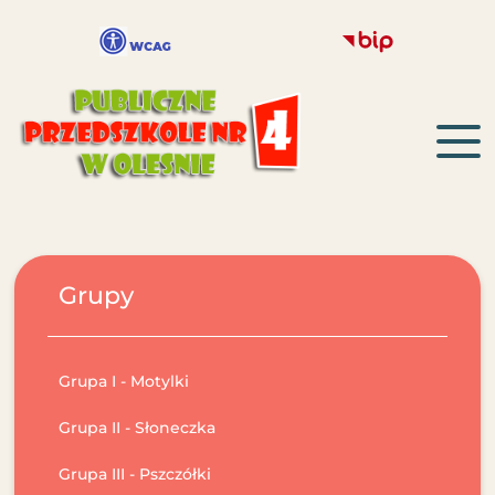
Grupy
Grupa I - Motylki
Grupa II - Słoneczka
Grupa III - Pszczółki