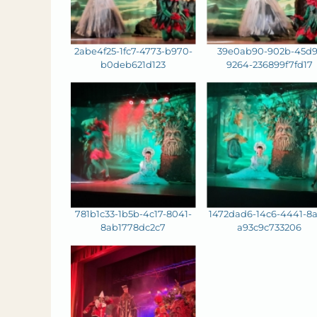
2abe4f25-1fc7-4773-b970-
39e0ab90-902b-45d9
b0deb621d123
9264-236899f7fd17
781b1c33-1b5b-4c17-8041-
1472dad6-14c6-4441-8a
8ab1778dc2c7
a93c9c733206