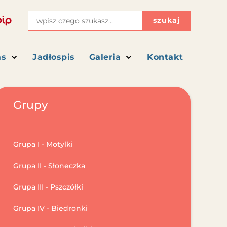
szukaj
as
Jadłospis
Galeria
Kontakt
Grupy
Grupa I - Motylki
Grupa II - Słoneczka
Grupa III - Pszczółki
Grupa IV - Biedronki