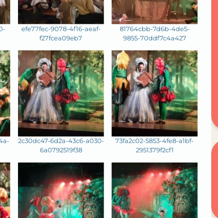
0-
efe77fec-9078-4f16-aeaf-
81764cbb-7d6b-4de5-
f27fcea09eb7
9855-70ddf7c4a427
4a-
2c30dc47-6d2a-43c6-a030-
73fa2c02-5853-4fe8-a1bf-
6a0792519f38
2951379f2cf1