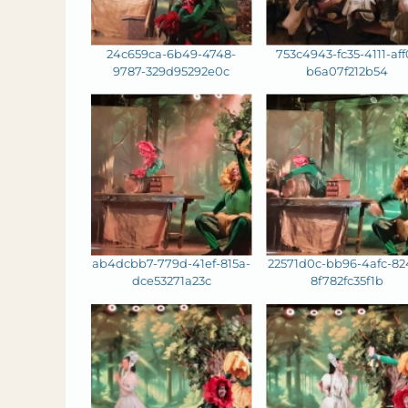
24c659ca-6b49-4748-
753c4943-fc35-4111-aff
9787-329d95292e0c
b6a07f212b54
ab4dcbb7-779d-41ef-815a-
22571d0c-bb96-4afc-82
dce53271a23c
8f782fc35f1b