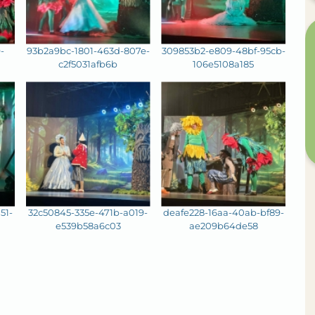
-
93b2a9bc-1801-463d-807e-
309853b2-e809-48bf-95cb-
c2f5031afb6b
106e5108a185
51-
32c50845-335e-471b-a019-
deafe228-16aa-40ab-bf89-
e539b58a6c03
ae209b64de58