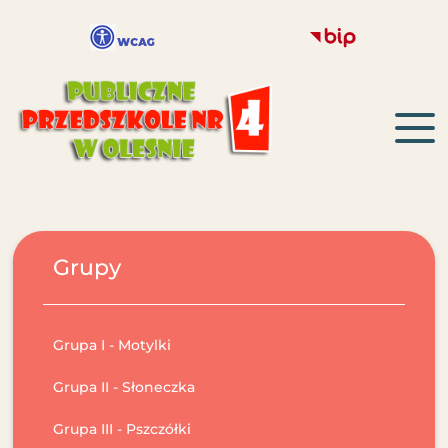
Grupy
Grupa I - Motylki
Grupa II - Słoneczka
Grupa III - Pszczółki